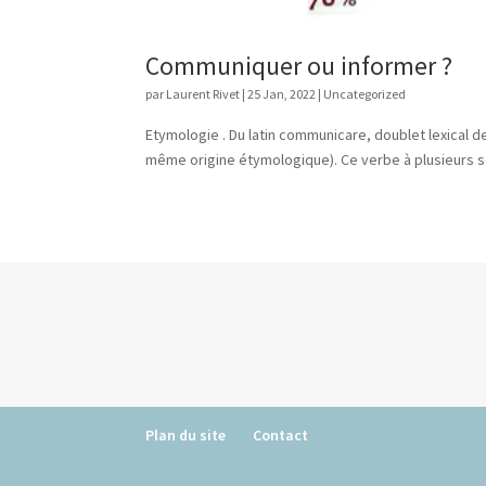
Communiquer ou informer ?
par
Laurent Rivet
|
25 Jan, 2022
|
Uncategorized
Etymologie . Du latin communicare, doublet lexical d
même origine étymologique). Ce verbe à plusieurs sen
Plan du site
Contact